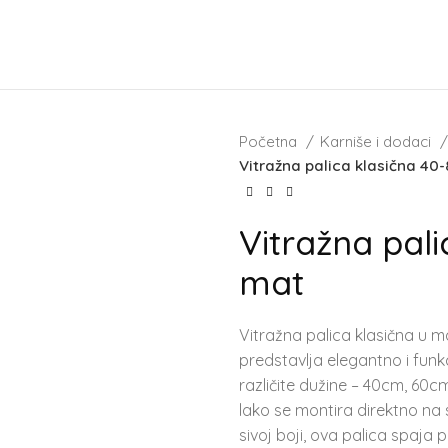
Početna
Karniše i dodaci
Vitražna palica klasična 40
Vitražna pal
mat
Vitražna palica klasična u m
predstavlja elegantno i funk
različite dužine – 40cm, 60c
lako se montira direktno na 
sivoj boji, ova palica spaja 