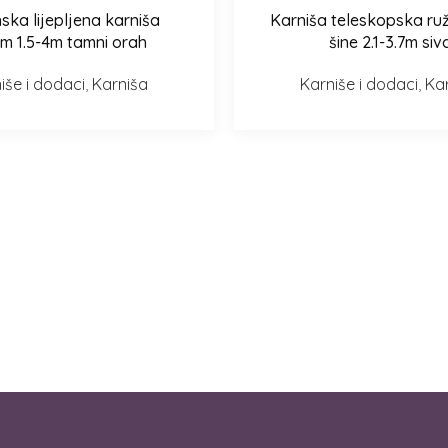
ska lijepljena karniša
Karniša teleskopska ruž
 opcije
Odaberi opcije
m 1.5-4m tamni orah
šine 2.1-3.7m siv
iše i dodaci
,
Karniša
Karniše i dodaci
,
Ka