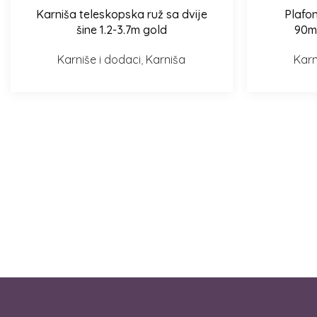
Karniša teleskopska ruž sa dvije
Plafon
Odaberi opcije
Odaberi
šine 1.2-3.7m gold
90m
Karniše i dodaci
,
Karniša
Karn