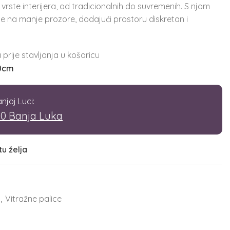
 vrste interijera, od tradicionalnih do suvremenih. S njom
se na manje prozore, dodajući prostoru diskretan i
prije stavljanja u košaricu
0cm
njoj Luci:
00 Banja Luka
tu želja
,
Vitražne palice