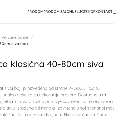
PRODOM
PRODOM SALON
USLUGE
SHOP
KONTAKT
Vitražne palice
-80cm siva mat
ica klasična 40-80cm siva
at sivoj boji, proizvedena od strane PRODUKT d.o.o.,
cionalno rješenje za dekoraciju prozora. Dostupna u tri
m, i 80cm – ova vitražna palica je savršena za male otvore i
stolariju. Izrađena od metala i završena u sofisticiranoj mat
praktičnost s modernim dizajnom. Njen klasičan stil čini je