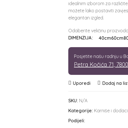
idealnim izborom za različite
možete lako postaviti zavje
elegantan izgled.
Odaberite veličinu proizvoda 
DIMENZIJA
40cm
60cm
8
Posjetite našu radnju u Ba
Petra Kočića 71, 780
Uporedi
Dodaj na lis
SKU:
N/A
Kategorije:
Karniše i dodaci
Podijeli: