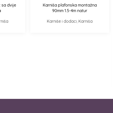
 sa dvije
Karniša plafonska montažna
Odaberi opcije
a
90mm 1.5-4m natur
rniša
Karniše i dodaci
,
Karniša