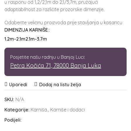
u rasponu od 1,2/2,1m do 2,1/3,7m, pružajući
adaptabilnost za različite prozorske dimenzije.
Odaberite veličinu proizvoda prije stavljanja u košaricu
DIMENZIJA KARNIŠE
1.2m-2.1m
2.1m-3.7m
Posjetite našu radnju u Banjoj Luci:
Petra Kočića 71, 78000 Banja Luka
Uporedi
Dodaj na listu želja
SKU:
N/A
Kategorije:
Karniša
,
Karniše i dodaci
Podijeli: