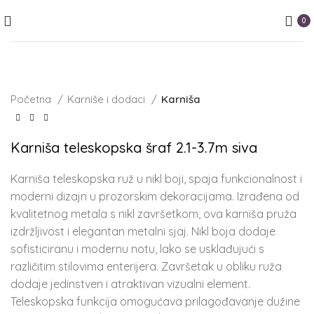
0
Početna
Karniše i dodaci
Karniša
Karniša teleskopska šraf 2.1-3.7m siva
Karniša teleskopska ruž u nikl boji, spaja funkcionalnost i
moderni dizajn u prozorskim dekoracijama. Izrađena od
kvalitetnog metala s nikl završetkom, ova karniša pruža
izdržljivost i elegantan metalni sjaj. Nikl boja dodaje
sofisticiranu i modernu notu, lako se usklađujući s
različitim stilovima enterijera. Završetak u obliku ruža
dodaje jedinstven i atraktivan vizualni element.
Teleskopska funkcija omogućava prilagođavanje dužine