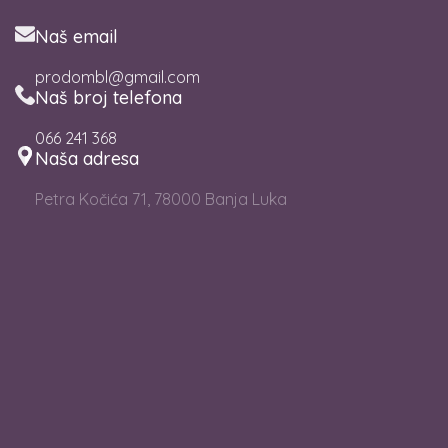
Naš email
prodombl@gmail.com
Naš broj telefona
066 241 368
Naša adresa
Petra Kočića 71, 78000 Banja Luka