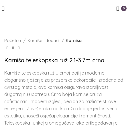
0
Početna
Karniše i dodaci
Karniša
Karniša teleskopska ruž 2.1-3.7m crna
Karniša teleskopska ruž u crnoj boji je moderno i
elegantno rješenje za prozorske dekoracije. Izrađena od
čvrstog metala, ova karniša osigurava izdržljivost i
dugotrajnu upotrebu. Crna boja karniše pruža
sofisticiran i modern izgled, idealan za različite stilove
enterijera. Završetak u obliku ruža dodaje jedinstvenu
estetiku, unoseći osjećaj elegancije i romantičnosti.
Teleskopska funkcija omogućava lako prilagođavanje