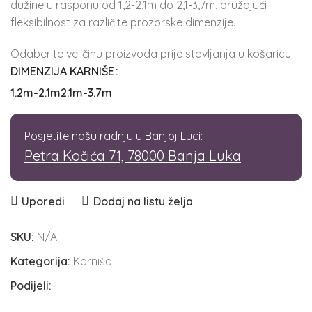
dužine u rasponu od 1,2-2,1m do 2,1-3,7m, pružajući
fleksibilnost za različite prozorske dimenzije.
Odaberite veličinu proizvoda prije stavljanja u košaricu
DIMENZIJA KARNIŠE
1.2m-2.1m
2.1m-3.7m
Posjetite našu radnju u Banjoj Luci:
Petra Kočića 71, 78000 Banja Luka
Uporedi
Dodaj na listu želja
SKU:
N/A
Kategorija:
Karniša
Podijeli: