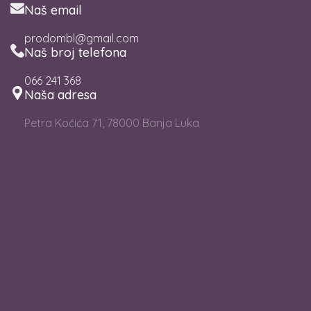
Naš email
prodombl@gmail.com
Naš broj telefona
066 241 368
Naša adresa
Petra Kočića 71, 78000 Banja Luka