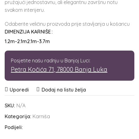
pružajući jednostavnu, ali elegantnu završnu notu
svakom interijeru.
Odaberite veličinu proizvoda prije stavljanja u košaricu
DIMENZIJA KARNIŠE
1.2m-2.1m
2.1m-3.7m
Posjetite našu radnju u Banjoj Luci:
Petra Kočića 71, 78000 Banja Luka
Uporedi
Dodaj na listu želja
SKU:
N/A
Kategorija:
Karniša
Podijeli: