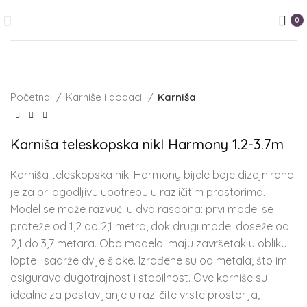
0
Početna
Karniše i dodaci
Karniša
Karniša teleskopska nikl Harmony 1.2-3.7m
Karniša teleskopska nikl Harmony bijele boje dizajnirana
je za prilagodljivu upotrebu u različitim prostorima.
Model se može razvući u dva raspona: prvi model se
proteže od 1,2 do 2,1 metra, dok drugi model doseže od
2,1 do 3,7 metara. Oba modela imaju završetak u obliku
lopte i sadrže dvije šipke. Izrađene su od metala, što im
osigurava dugotrajnost i stabilnost. Ove karniše su
idealne za postavljanje u različite vrste prostorija,