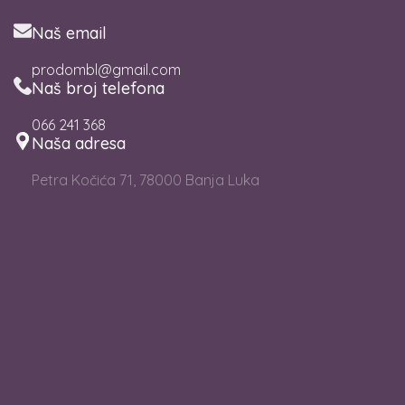
Naš email
prodombl@gmail.com
Naš broj telefona
066 241 368
Naša adresa
Petra Kočića 71, 78000 Banja Luka