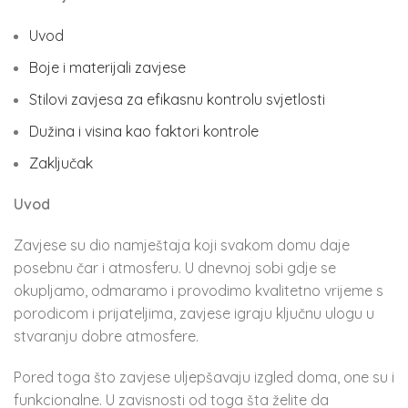
Uvod
Boje i materijali zavjese
Stilovi zavjesa za efikasnu kontrolu svjetlosti
Dužina i visina kao faktori kontrole
Zaključak
Uvod
Zavjese su dio namještaja koji svakom domu daje
posebnu čar i atmosferu. U dnevnoj sobi gdje se
okupljamo, odmaramo i provodimo kvalitetno vrijeme s
porodicom i prijateljima, zavjese igraju ključnu ulogu u
stvaranju dobre atmosfere.
Pored toga što zavjese uljepšavaju izgled doma, one su i
funkcionalne. U zavisnosti od toga šta želite da