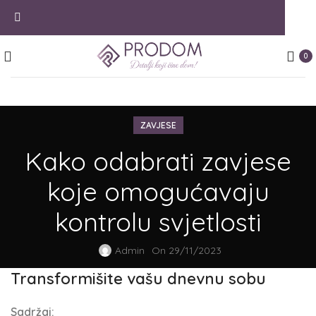
0
ZAVJESE
Kako odabrati zavjese
koje omogućavaju
kontrolu svjetlosti
Admin
On 29/11/2023
Transformišite vašu dnevnu sobu
Sadržaj: