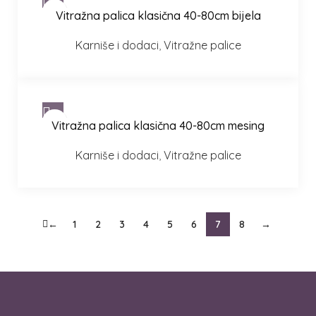
Vitražna palica klasična 40-80cm bijela
Karniše i dodaci
,
Vitražne palice
Vitražna palica klasična 40-80cm mesing
Karniše i dodaci
,
Vitražne palice
←
1
2
3
4
5
6
7
8
→