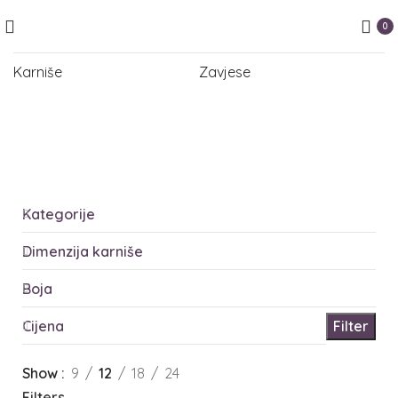
0
Karniše
Zavjese
Kategorije
Dimenzija karniše
Boja
Cijena
Filter
Show
9
12
18
24
Filters